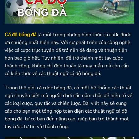
Cá độ bóng đá
là một trong những hình thức cá cược được
ưa chuộng nhất hiện nay. Với sự phát triển của công nghệ,
việc cá cược trực tuyến đã trở nên dễ dàng và thuận tiện
hơn bao giờ hết. Tuy nhiên, để trở thành một tay cược
thành công, không chỉ đơn thuần là may mắn mà còn cần
có kiến thức về các thuật ngữ cá độ bóng đá.
Trong thế giới cá cược bóng đá, có một hệ thống các thuật
ngữ chuyên biệt mà người chơi cần nắm chắc để hiểu rõ về
các loại cược, quy tắc và chiến lược. Bài viết này sẽ cung
cấp cho bạn một tổng hợp toàn diện các thuật ngữ cá độ
bóng đá, từ cơ bản đến nâng cao, giúp bạn trở thành một
tay cược tự tin và thành công.