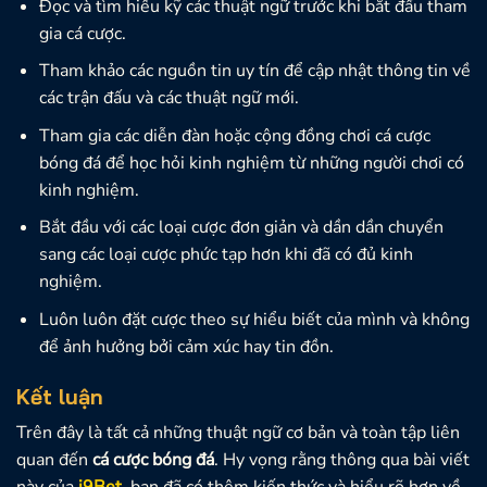
Đọc và tìm hiểu kỹ các thuật ngữ trước khi bắt đầu tham
gia cá cược.
Tham khảo các nguồn tin uy tín để cập nhật thông tin về
các trận đấu và các thuật ngữ mới.
Tham gia các diễn đàn hoặc cộng đồng chơi cá cược
bóng đá để học hỏi kinh nghiệm từ những người chơi có
kinh nghiệm.
Bắt đầu với các loại cược đơn giản và dần dần chuyển
sang các loại cược phức tạp hơn khi đã có đủ kinh
nghiệm.
Luôn luôn đặt cược theo sự hiểu biết của mình và không
để ảnh hưởng bởi cảm xúc hay tin đồn.
Kết luận
Trên đây là tất cả những thuật ngữ cơ bản và toàn tập liên
quan đến
cá cược bóng đá
. Hy vọng rằng thông qua bài viết