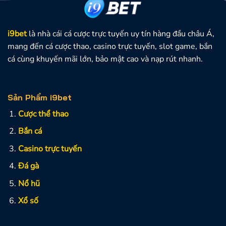
i9bet
là nhà cái cá cược trực tuyến uy tín hàng đầu châu Á,
mang đến cá cược thao, casino trực tuyến, slot game, bắn
cá cùng khuyến mãi lớn, bảo mật cao và nạp rút nhanh.
Sản Phẩm i9bet
Cược thể thao
Bắn cá
Casino trực tuyến
Đá gà
Nổ hũ
Xổ số