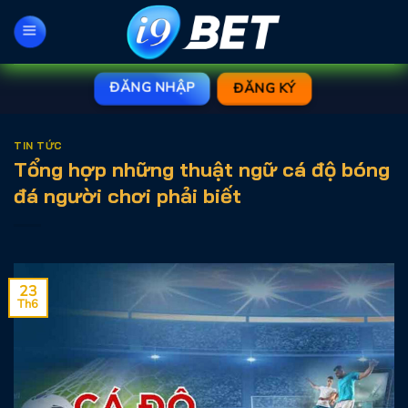
Bỏ
qua
nội
dung
ĐĂNG NHẬP
ĐĂNG KÝ
TIN TỨC
Tổng hợp những thuật ngữ cá độ bóng
đá người chơi phải biết
23
Th6