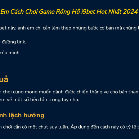
Em Cách Chơi Game Rồng Hổ i9bet Hot Nhất 2024
et này, anh em chỉ cần làm theo những bước cơ bản mà chúng t
o đường link.
 của mình.
quả
m chơi cũng mong muốn dành được chiến thắng về cho bản thân. C
m về một số tiền lớn trong tay nha.
ánh lệch hướng
 chơi cần có một chút suy luận. Áp dụng đến cách này có tỷ lệ t