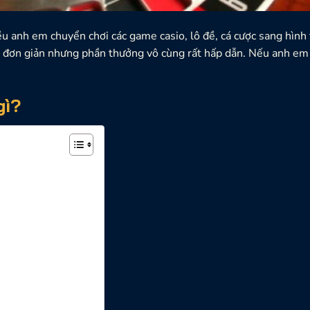
iều anh em chuyển chơi các game casio, lô đề, cá cược sang hình
hơi đơn giản nhưng phần thưởng vô cùng rất hấp dẫn. Nếu anh em
gì?