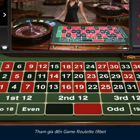
Tham gia đến Game Roulette I9bet