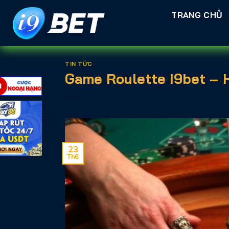
Bỏ
TRANG CHỦ
qua
nội
dung
TIN TỨC
Game Roulette I9bet – 
23
Th6