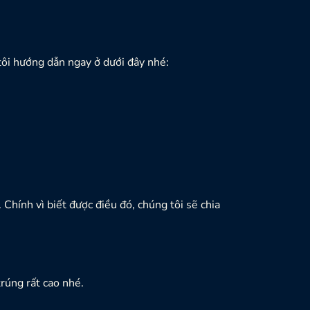
ôi hướng dẫn ngay ở dưới đây nhé:
hính vì biết được điều đó, chúng tôi sẽ chia
rúng rất cao nhé.