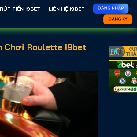
ĐĂNG NHẬP
RÚT TIỀN I9BET
LIÊN HỆ I9BET
ĐĂNG KÝ
 Chơi Roulette I9bet