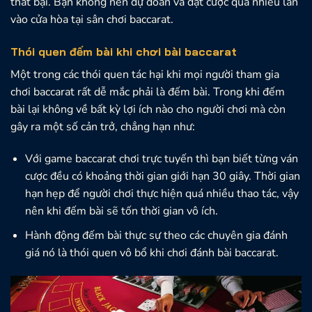
thất bại. Bạn không nên dự đoán và đặt cược quá nhiều lần
vào cửa hòa tại sân chơi baccarat.
Thói quen đếm bài khi chơi bài baccarat
Một trong các thói quen tác hại khi mọi người tham gia
chơi baccarat rất dễ mắc phải là đếm bài. Trong khi đếm
bài lại không về bất kỳ lợi ích nào cho người chơi mà còn
gây ra một số cản trở, chẳng hạn như:
Với game baccarat chơi trực tuyến thì bạn biết từng ván
cược đều có khoảng thời gian giới hạn 30 giây. Thời gian
hạn hẹp để người chơi thực hiện quá nhiều thao tác, vậy
nên khi đếm bài sẽ tốn thời gian vô ích.
Hành động đếm bài thực sự theo các chuyên gia đánh
giá nó là thói quen vô bổ khi chơi đánh bài baccarat.