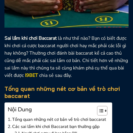
Sai lầm khi chơi Baccarat
là như thế nào? Bạn có biết được
khi chơi cá cược baccarat người chơi hay mắc phải các lỗi gì
hay không? Thường chơi đánh bài baccarat kể cả cao thủ
cũng dễ mắc phải các sai lầm cơ bản. Chi tiết hơn về những
sai lầm này thì chúng ta sẽ cùng khám phá cụ thể qua bài
viết được
I9BET
chia sẻ sau đây.
Tổng quan những nét cơ bản về trò chơi
baccarat
Nội Dung
Tổng quan những nét cơ bản về trò chơi baccarat
Các sai lầm khi chơi Baccarat bạn thường gặp