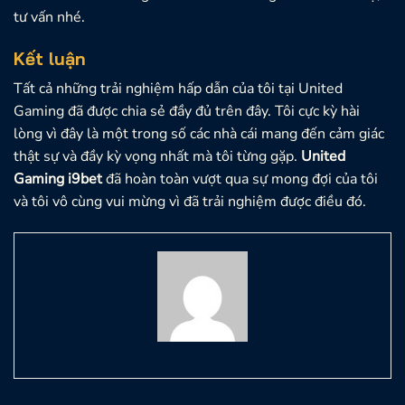
tư vấn nhé.
Kết luận
Tất cả những trải nghiệm hấp dẫn của tôi tại
United
Gaming
đã được chia sẻ đầy đủ trên đây. Tôi cực kỳ hài
lòng vì đây là một trong số các nhà cái mang đến cảm giác
thật sự và đầy kỳ vọng nhất mà tôi từng gặp.
United
Gaming i9bet
đã hoàn toàn vượt qua sự mong đợi của tôi
và tôi vô cùng vui mừng vì đã trải nghiệm được điều đó.