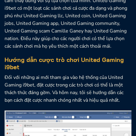
cảm thấy đúng với sự lựa chọn của mình. United Gaming
i9bet có một loạt các sảnh chơi cá cược đa dạng và phong
phú như United Gaming llc, United coin, United Gaming
jobs, United Gaming app, United Gaming community,
United Gaming scam Camille Ganey hay United Gaming
nation. Điều này giúp cho các người chơi có thể lựa chọn
các sảnh chơi mà họ yêu thích một cách thoải mái.
Hướng dẫn cược trò chơi United Gaming
i9bet
Đối với những ai mới tham gia vào hệ thống của United
Gaming i9bet, đặt cược trong các trò chơi có thể là một
thách thức đáng gờm. Và hôm nay, tôi sẽ hướng dẫn các
bạn cách đặt cược nhanh chóng nhất và hiệu quả nhất.