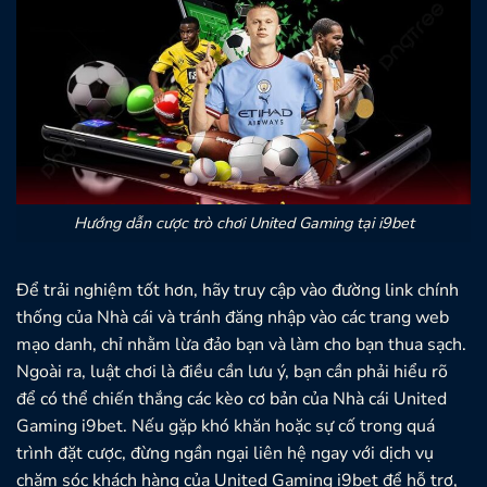
Hướng dẫn cược trò chơi United Gaming tại i9bet
Để trải nghiệm tốt hơn, hãy truy cập vào đường link chính
thống của Nhà cái và tránh đăng nhập vào các trang web
mạo danh, chỉ nhằm lừa đảo bạn và làm cho bạn thua sạch.
Ngoài ra, luật chơi là điều cần lưu ý, bạn cần phải hiểu rõ
để có thể chiến thắng các kèo cơ bản của Nhà cái United
Gaming i9bet. Nếu gặp khó khăn hoặc sự cố trong quá
trình đặt cược, đừng ngần ngại liên hệ ngay với dịch vụ
chăm sóc khách hàng của United Gaming i9bet để hỗ trợ,