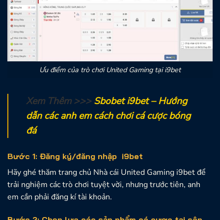
Ưu điểm của trò chơi United Gaming tại i9bet
Xem Thêm >>>
Sbobet i9bet – Hướng
dẫn các anh em cách chơi cá cược bóng
đá
Bước 1: Đăng ký/đăng nhập i9bet
Hãy ghé thăm trang chủ Nhà cái United Gaming i9bet để
trải nghiệm các trò chơi tuyệt vời, nhưng trước tiên, anh
em cần phải đăng kí tài khoản.
Bước 2: Chọn lựa các sản phẩm cá cược tại sân